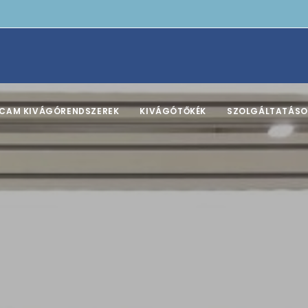
CAM KIVÁGÓRENDSZEREK
KIVÁGÓTŐKÉK
SZOLGÁLTATÁSO