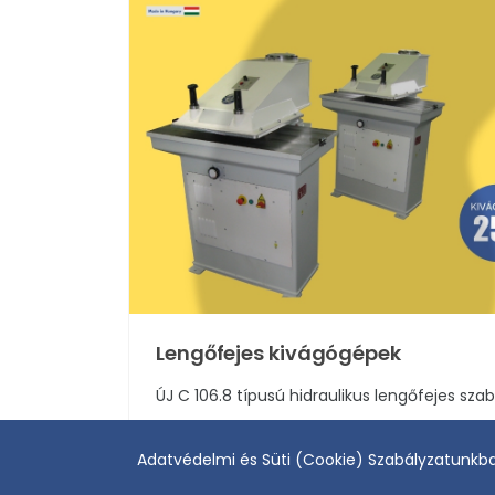
Lengőfejes kivágógépek
ÚJ C 106.8 típusú hidraulikus lengőfejes sz
ELOLVASOM
Adatvédelmi és Süti (Cookie) Szabályzatunkb