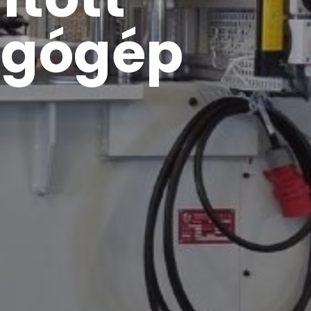
ágógép