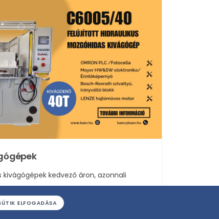
ágógépek
as kivágógépek kedvező áron, azonnali
SÜTIK ELFOGADÁSA