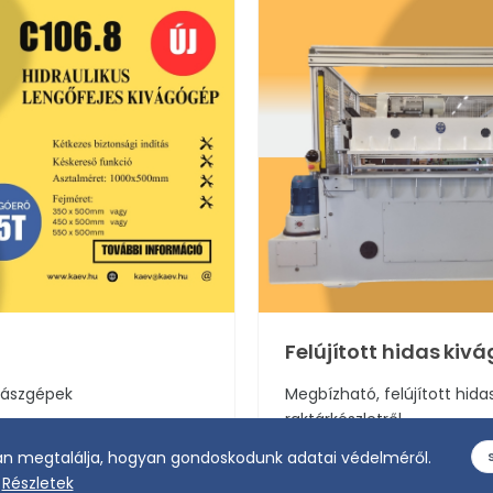
Felújított hidas kiv
abászgépek
Megbízható, felújított hid
raktárkészletről
an megtalálja, hogyan gondoskodunk adatai védelméről.
ELOLVASOM
Részletek