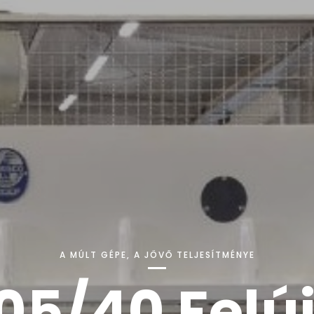
A MÚLT GÉPE, A JÖVŐ TELJESÍTMÉNYE
5/40 Felúj