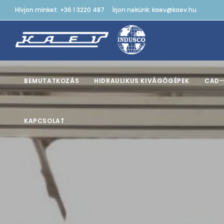
Hívjon minket: +36 1 3220 487
Írjon nekünk: kaev@kaev.hu
BEMUTATKOZÁS
HIDRAULIKUS KIVÁGÓGÉPEK
CAD-
KAPCSOLAT